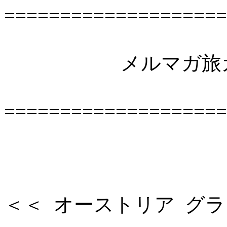
====================
メルマガ旅ガイド
====================
＜＜ オーストリア グラー