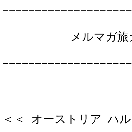
====================
メルマガ旅ガイド
====================
＜＜ オーストリア ハルシュ