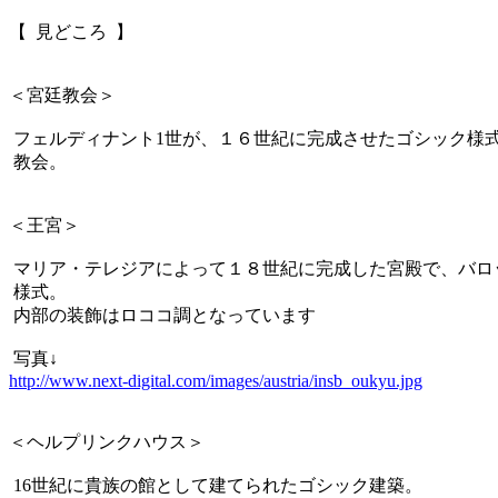
【 見どころ 】
＜宮廷教会＞
フェルディナント1世が、１６世紀に完成させたゴシック様
教会。
＜王宮＞
マリア・テレジアによって１８世紀に完成した宮殿で、バロ
様式。
内部の装飾はロココ調となっています
写真↓
http://www.next-digital.com/images/austria/insb_oukyu.jpg
＜ヘルプリンクハウス＞
16世紀に貴族の館として建てられたゴシック建築。