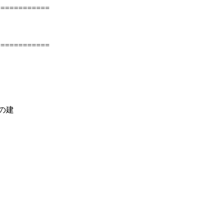
============
============
の建