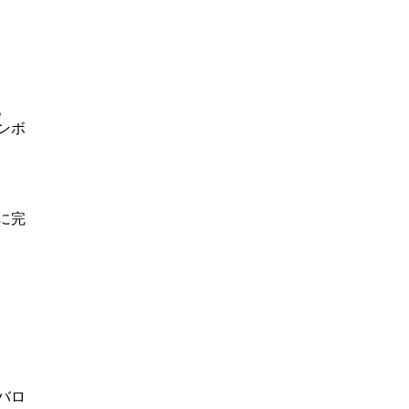
。
ンボ
に完
バロ