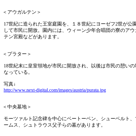
＜アウガルテン＞
17世紀に造られた王室庭園を、１８世紀にヨーゼフ2世が公
して市民に開放。園内には、ウィーン少年合唱団の寮のアウ
テン宮殿などがあります。
＜プラター＞
18世紀末に皇室領地が市民に開放され、以後は市民の憩いの
なっている。
写真↓
http://www.next-digital.com/images/austria/purata.jpg
＜中央墓地＞
モーツァルト記念碑を中心にベートーベン、シューベルト、
ームス、シュトラウス父子らの墓があります。