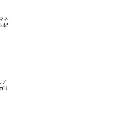
マネ
世紀
スブ
ガリ