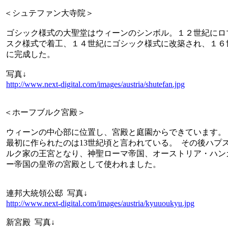
＜シュテファン大寺院＞
ゴシック様式の大聖堂はウィーンのシンボル。１２世紀にロ
スク様式で着工、１４世紀にゴシック様式に改築され、１６
に完成した。
写真↓
http://www.next-digital.com/images/austria/shutefan.jpg
＜ホーフブルク宮殿＞
ウィーンの中心部に位置し、宮殿と庭園からできています。
最初に作られたのは13世紀頃と言われている。 その後ハプ
ルク家の王宮となり、神聖ローマ帝国、オーストリア・ハン
ー帝国の皇帝の宮殿として使われました。
連邦大統領公邸 写真↓
http://www.next-digital.com/images/austria/kyuuoukyu.jpg
新宮殿 写真↓