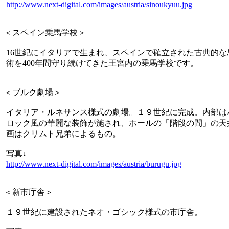
http://www.next-digital.com/images/austria/sinoukyuu.jpg
＜スペイン乗馬学校＞
16世紀にイタリアで生まれ、スペインで確立された古典的な
術を400年間守り続けてきた王宮内の乗馬学校です。
＜ブルク劇場＞
イタリア・ルネサンス様式の劇場。１９世紀に完成。内部は
ロック風の華麗な装飾が施され、ホールの「階段の間」の天
画はクリムト兄弟によるもの。
写真↓
http://www.next-digital.com/images/austria/burugu.jpg
＜新市庁舎＞
１９世紀に建設されたネオ・ゴシック様式の市庁舎。