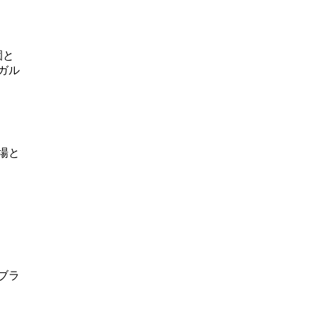
園と
ガル
場と
ブラ