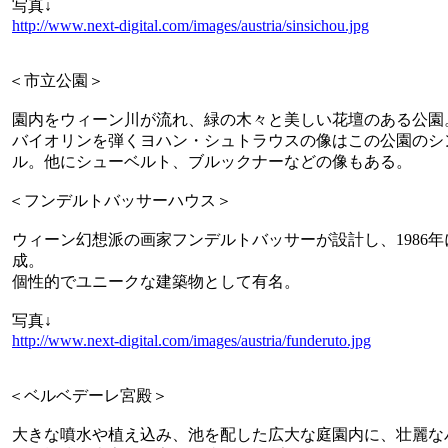
写真↓
http://www.next-digital.com/images/austria/sinsichou.jpg
＜市立公園＞
園内をウィーン川が流れ、緑の木々と美しい花壇のある公園
バイオリンを弾くヨハン・シュトラウスの像はこの公園のシ
ル。他にシューベルト、ブルックナーなどの像もある。
＜フンデルトバッサーハウス＞
ウィーン幻想派の画家フンデルトバッサーが設計し、1986年
成。
個性的でユニークな建築物として有名。
写真↓
http://www.next-digital.com/images/austria/funderuto.jpg
＜ベルベデーレ宮殿＞
大きな噴水や植え込み、池を配した広大な庭園内に、壮麗な