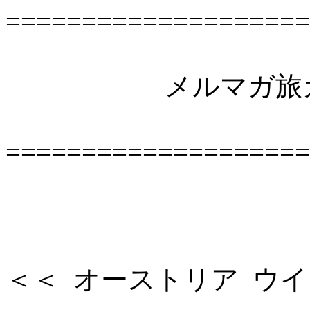
====================
メルマガ旅ガイド
====================
＜＜ オーストリア ウイー